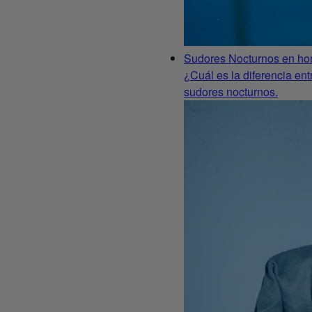
Sudores Nocturnos en ho
¿Cuál es la diferencia en
sudores nocturnos.