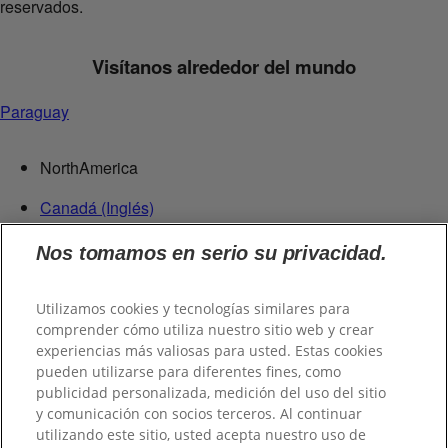
reservados.
Visítanos alrededor del mundo
Paraguay
NorthAmerica
Canadá (Inglés)
Canadá (Francés)
Nos tomamos en serio su privacidad.
Estados Unidos
República Dominicana
Utilizamos cookies y tecnologías similares para
Centroamérica
comprender cómo utiliza nuestro sitio web y crear
experiencias más valiosas para usted. Estas cookies
Guatemala
pueden utilizarse para diferentes fines, como
publicidad personalizada, medición del uso del sitio
Suramérica
y comunicación con socios terceros. Al continuar
utilizando este sitio, usted acepta nuestro uso de
Chile