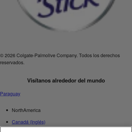
© 2026 Colgate-Palmolive Company. Todos los derechos
reservados.
Visítanos alrededor del mundo
Paraguay
NorthAmerica
Canadá (Inglés)
Canadá (Francés)