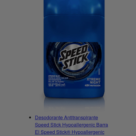
Desodorante Antitranspirante
Speed Stick Hypoallergenic Barra
El Speed Stick® Hypoallergenic