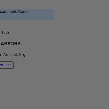
 Stick
 ABSORB
n Aerosol, 91g
er más