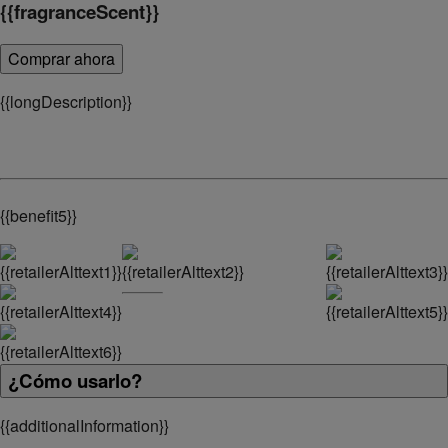
{
{fragranceScent}}
Comprar ahora
{
{longDescription}}
{
{benefit5}}
¿Cómo usarlo?
{
{additionalInformation}}