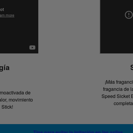
gía
¡Más fraganci
fragancia de l
ermoactivada de
Speed Sicket En
alor, movimiento
completa 
 Stick!
Tips para evitar la irritación en las axilas