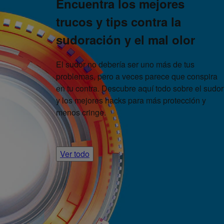
Encuentra los mejores
trucos y tips contra la
sudoración y el mal olor
El sudor no debería ser uno más de tus
problemas, pero a veces parece que conspira
en tu contra. Descubre aquí todo sobre el sudor
y los mejores hacks para más protección y
menos cringe.
Ver todo