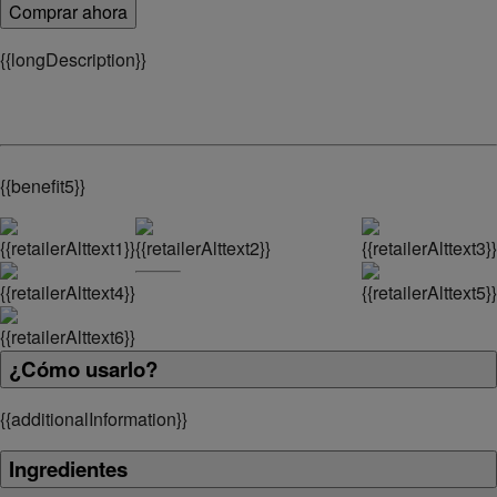
Comprar ahora
{
{longDescription}}
{
{benefit5}}
¿Cómo usarlo?
{
{additionalInformation}}
Ingredientes