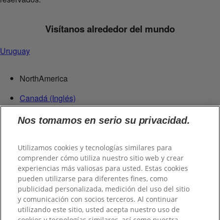
Visítanos alrededor del mundo
Uruguay
NorthAmerica
Canadá (Inglés)
Canadá (Francés)
Nos tomamos en serio su privacidad.
Estados Unidos
República Dominicana
Utilizamos cookies y tecnologías similares para
Centroamérica
comprender cómo utiliza nuestro sitio web y crear
experiencias más valiosas para usted. Estas cookies
Guatemala
pueden utilizarse para diferentes fines, como
publicidad personalizada, medición del uso del sitio
Suramérica
y comunicación con socios terceros. Al continuar
utilizando este sitio, usted acepta nuestro uso de
Chile
cookies y tecnologías similares, así como nuestra .