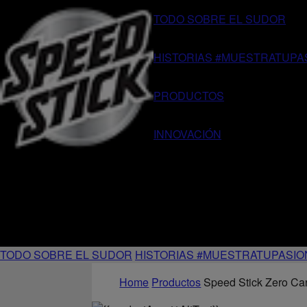
TODO SOBRE EL SUDOR
HISTORIAS #MUESTRATUPA
PRODUCTOS
INNOVACIÓN
TODO SOBRE EL SUDOR
HISTORIAS #MUESTRATUPASIO
Home
Productos
Speed Stick Zero Ca