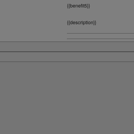
{
{benefit5}}
{
{description}}