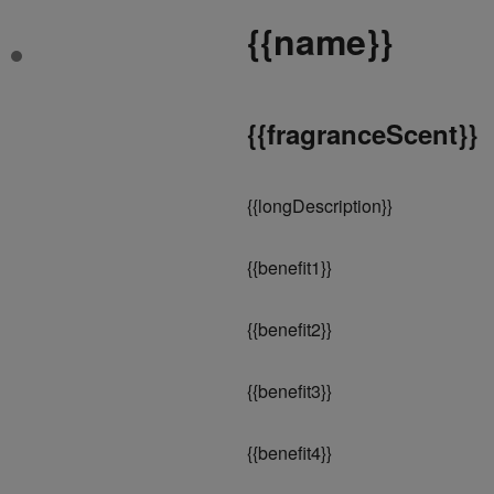
{
{name}}
{
{fragranceScent}}
{
{longDescription}}
{
{benefit1}}
{
{benefit2}}
{
{benefit3}}
{
{benefit4}}