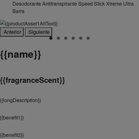
Desodorante Antitranspirante Speed Stick Xtreme Ultra
Barra
Anterior
Siguiente
{
{name}}
{
{fragranceScent}}
{
{longDescription}}
{
{benefit1}}
{
{benefit2}}