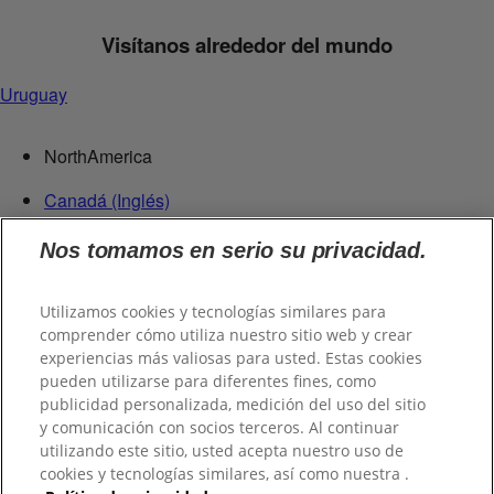
Visítanos alrededor del mundo
Uruguay
NorthAmerica
Canadá (Inglés)
Canadá (Francés)
Nos tomamos en serio su privacidad.
Estados Unidos
República Dominicana
Utilizamos cookies y tecnologías similares para
Centroamérica
comprender cómo utiliza nuestro sitio web y crear
experiencias más valiosas para usted. Estas cookies
Guatemala
pueden utilizarse para diferentes fines, como
publicidad personalizada, medición del uso del sitio
Suramérica
y comunicación con socios terceros. Al continuar
utilizando este sitio, usted acepta nuestro uso de
Chile
cookies y tecnologías similares, así como nuestra .
Colombia