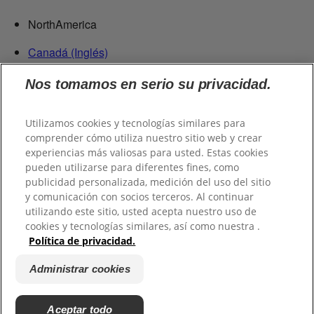
NorthAmerica
Canadá (Inglés)
Canadá (Francés)
Nos tomamos en serio su privacidad.
Estados Unidos
República Dominicana
Utilizamos cookies y tecnologías similares para
Centroamérica
comprender cómo utiliza nuestro sitio web y crear
experiencias más valiosas para usted. Estas cookies
Guatemala
pueden utilizarse para diferentes fines, como
publicidad personalizada, medición del uso del sitio
Suramérica
y comunicación con socios terceros. Al continuar
utilizando este sitio, usted acepta nuestro uso de
Chile
cookies y tecnologías similares, así como nuestra .
Colombia
Política de privacidad.
Ecuador
Perú
Administrar cookies
Uruguay
Paraguay
Aceptar todo