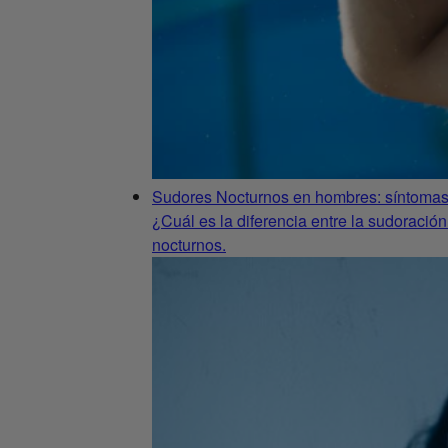
Sudores Nocturnos en hombres: síntomas
¿Cuál es la diferencia entre la sudoració
nocturnos.