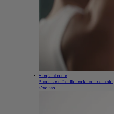
Alergia al sudor
Puede ser difícil diferenciar entre una al
síntomas.