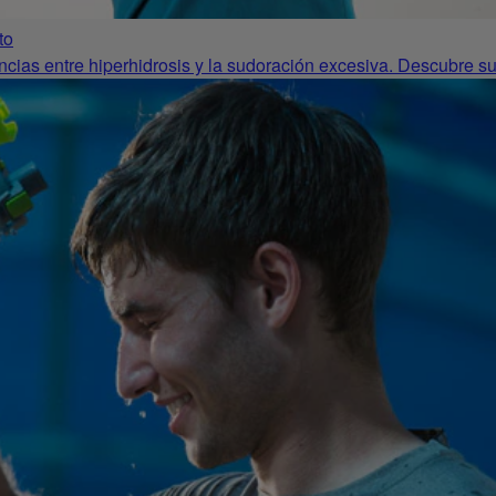
to
cias entre hiperhidrosis y la sudoración excesiva. Descubre su