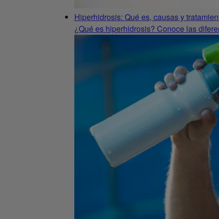
Hiperhidrosis: Qué es, causas y tratamien
¿Qué es hiperhidrosis? Conoce las diferen