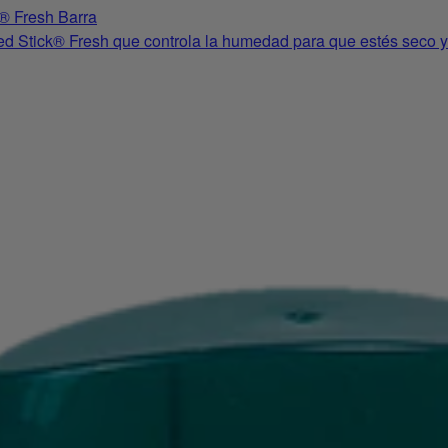
® Fresh Barra
d Stick® Fresh que controla la humedad para que estés seco y f