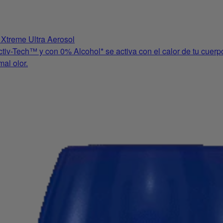
Xtreme Ultra Aerosol
tiv-Tech™ y con 0% Alcohol* se activa con el calor de tu cuerp
mal olor.