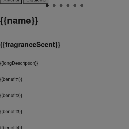
{
{name}}
{
{fragranceScent}}
{
{longDescription}}
{
{benefit1}}
{
{benefit2}}
{
{benefit3}}
{
{benefit4}}