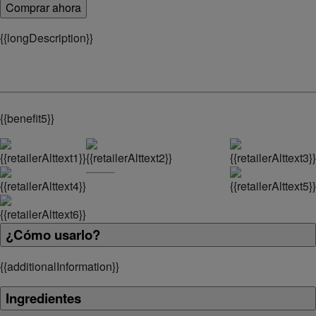
Comprar ahora
{
{longDescription}}
{
{benefit5}}
¿Cómo usarlo?
{
{additionalInformation}}
Ingredientes