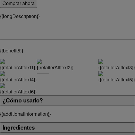
Comprar ahora
{
{longDescription}}
{
{benefit5}}
¿Cómo usarlo?
{
{additionalInformation}}
Ingredientes