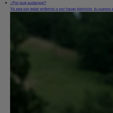
¿Por qué sudamos?
Ya sea por estar enfermo o por hacer ejercicio, tu cuerpo