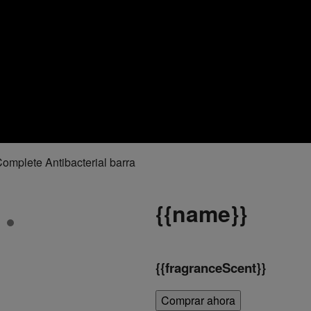
Complete Antibacterial barra
{
{name}}
{
{fragranceScent}}
Comprar ahora