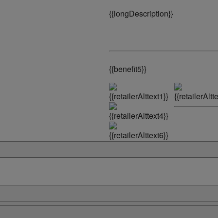
{
{longDescription}}
{
{benefit5}}