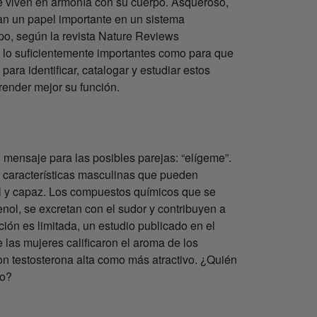
e viven en armonía con su cuerpo. Asqueroso,
n un papel importante en un sistema
po, según la revista Nature Reviews
n lo suficientemente importantes como para que
ara identificar, catalogar y estudiar estos
ender mejor su función.
 mensaje para las posibles parejas: “elígeme”.
e características masculinas que pueden
til y capaz. Los compuestos químicos que se
nol, se excretan con el sudor y contribuyen a
ción es limitada, un estudio publicado en el
 las mujeres calificaron el aroma de los
n testosterona alta como más atractivo. ¿Quién
no?