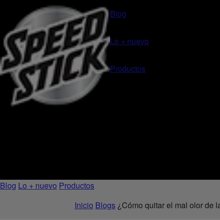
Blog
Lo + nuevo
Productos
Blog
Lo + nuevo
Productos
Inicio
Blogs
¿Cómo quitar el mal olor de l