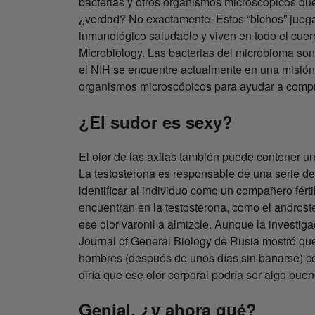
bacterias y otros organismos microscópicos qu
¿verdad? No exactamente. Estos “bichos” juega
inmunológico saludable y viven en todo el cuer
Microbiology. Las bacterias del microbioma so
el NIH se encuentre actualmente en una misión p
organismos microscópicos para ayudar a compr
¿El sudor es sexy?
El olor de las axilas también puede contener un
La testosterona es responsable de una serie d
identificar al individuo como un compañero fér
encuentran en la testosterona, como el androste
ese olor varonil a almizcle. Aunque la investiga
Journal of General Biology de Rusia mostró que
hombres (después de unos días sin bañarse) co
diría que ese olor corporal podría ser algo bue
Genial, ¿y ahora qué?