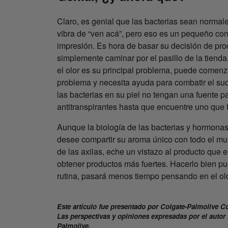
Claro, es genial que las bacterias sean normal
vibra de “ven acá”, pero eso es un pequeño co
impresión. Es hora de basar su decisión de pro
simplemente caminar por el pasillo de la tienda,
el olor es su principal problema, puede comenza
problema y necesita ayuda para combatir el sud
las bacterias en su piel no tengan una fuente p
antitranspirantes hasta que encuentre uno que 
Aunque la biología de las bacterias y hormonas 
desee compartir su aroma único con todo el mun
de las axilas, eche un vistazo al producto que es
obtener productos más fuertes. Hacerlo bien pu
rutina, pasará menos tiempo pensando en el olo
Este artículo fue presentado por Colgate-Palmolive C
Las perspectivas y opiniones expresadas por el autor 
Palmolive.