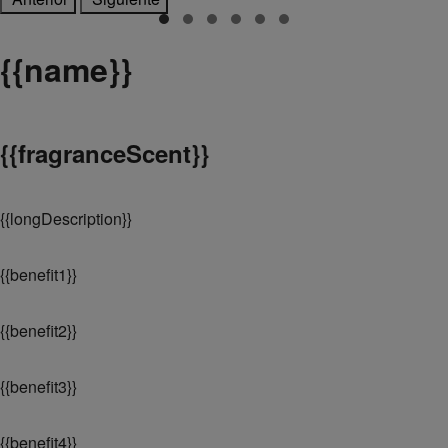
{
{name}}
{
{fragranceScent}}
{
{longDescription}}
{
{benefit1}}
{
{benefit2}}
{
{benefit3}}
{
{benefit4}}