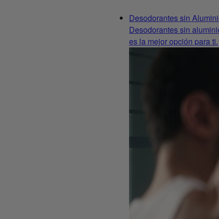
Desodorantes sin Alumin
Desodorantes sin aluminio
es la mejor opción para ti.