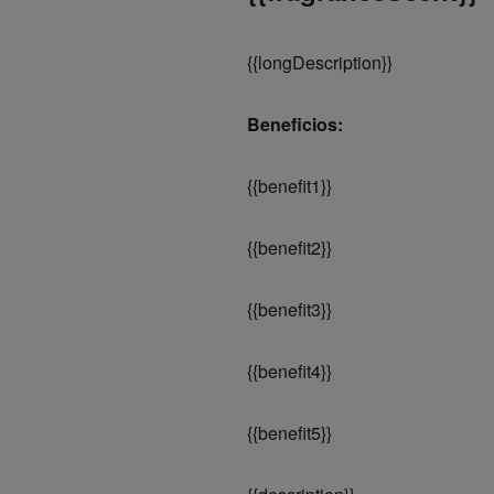
{
{longDescription}}
Beneficios:
{
{benefit1}}
{
{benefit2}}
{
{benefit3}}
{
{benefit4}}
{
{benefit5}}