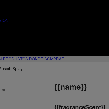
SION
N
PRODUCTOS
DÓNDE COMPRAR
Absorb Spray
{
{name}}
{
{fragranceScent}}