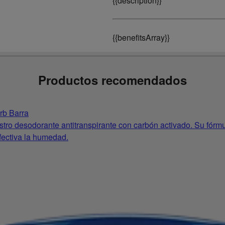
{
{description}}
{
{benefitsArray}}
Productos recomendados
rb Barra
stro desodorante antitranspirante con carbón activado. Su fór
ectiva la humedad.