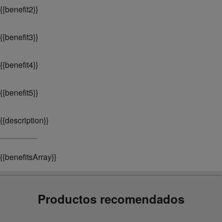
{
{benefit2}}
{
{benefit3}}
{
{benefit4}}
{
{benefit5}}
{
{description}}
{
{benefitsArray}}
Productos recomendados