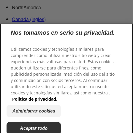
NorthAmerica
Canadá (Inglés)
Canadá (Francés)
Nos tomamos en serio su privacidad.
Estados Unidos
República Dominicana
Utilizamos cookies y tecnologías similares para
Centroamérica
comprender cómo utiliza nuestro sitio web y crear
experiencias más valiosas para usted. Estas cookies
Guatemala
pueden utilizarse para diferentes fines, como
publicidad personalizada, medición del uso del sitio
Suramérica
y comunicación con socios terceros. Al continuar
utilizando este sitio, usted acepta nuestro uso de
Chile
cookies y tecnologías similares, así como nuestra .
Colombia
Política de privacidad.
Ecuador
Perú
Administrar cookies
Uruguay
Paraguay
Aceptar todo
Venezuela