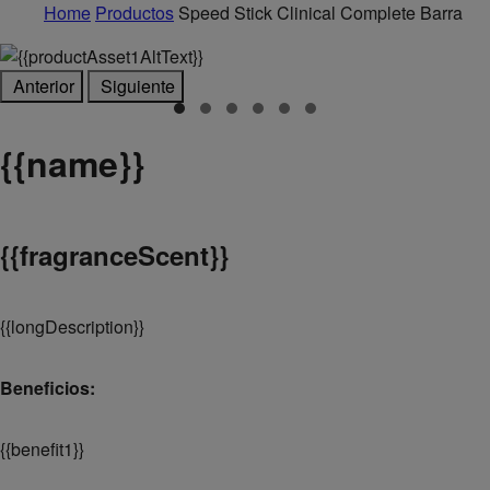
Home
Productos
Speed Stick Clinical Complete Barra
Anterior
Siguiente
{
{name}}
{
{fragranceScent}}
{
{longDescription}}
Beneficios:
{
{benefit1}}