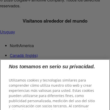
reservados.
Visítanos alrededor del mundo
Uruguay
NorthAmerica
Canadá (Inglés)
Canadá (Francés)
Nos tomamos en serio su privacidad.
Estados Unidos
República Dominicana
Utilizamos cookies y tecnologías similares para
Centroamérica
comprender cómo utiliza nuestro sitio web y crear
experiencias más valiosas para usted. Estas cookies
Guatemala
pueden utilizarse para diferentes fines, como
publicidad personalizada, medición del uso del sitio
Suramérica
y comunicación con socios terceros. Al continuar