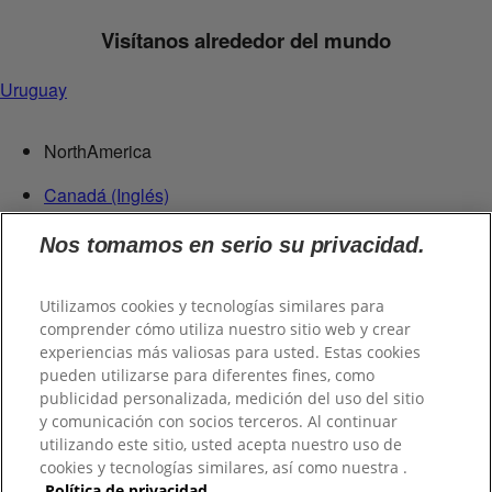
Visítanos alrededor del mundo
Uruguay
NorthAmerica
Canadá (Inglés)
Canadá (Francés)
Nos tomamos en serio su privacidad.
Estados Unidos
República Dominicana
Utilizamos cookies y tecnologías similares para
Centroamérica
comprender cómo utiliza nuestro sitio web y crear
experiencias más valiosas para usted. Estas cookies
Guatemala
pueden utilizarse para diferentes fines, como
publicidad personalizada, medición del uso del sitio
Suramérica
y comunicación con socios terceros. Al continuar
utilizando este sitio, usted acepta nuestro uso de
Chile
cookies y tecnologías similares, así como nuestra .
Colombia
Política de privacidad.