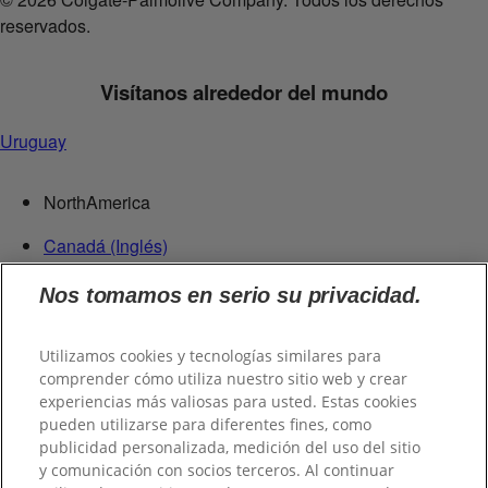
reservados.
Visítanos alrededor del mundo
Uruguay
NorthAmerica
Canadá (Inglés)
Canadá (Francés)
Nos tomamos en serio su privacidad.
Estados Unidos
República Dominicana
Utilizamos cookies y tecnologías similares para
Centroamérica
comprender cómo utiliza nuestro sitio web y crear
experiencias más valiosas para usted. Estas cookies
Guatemala
pueden utilizarse para diferentes fines, como
publicidad personalizada, medición del uso del sitio
Suramérica
y comunicación con socios terceros. Al continuar