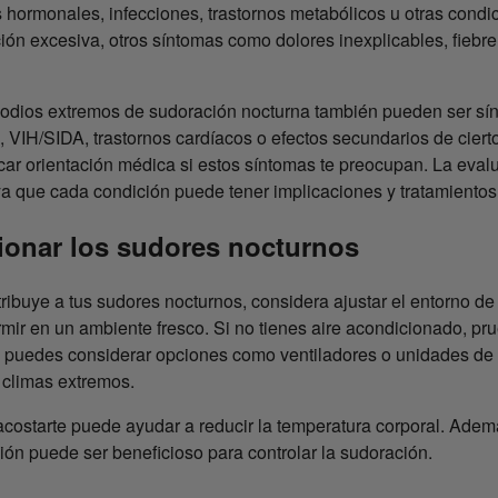
 hormonales, infecciones, trastornos metabólicos u otras condi
ón excesiva, otros síntomas como dolores inexplicables, fiebre,
isodios extremos de sudoración nocturna también pueden ser s
 VIH/SIDA, trastornos cardíacos o efectos secundarios de cier
scar orientación médica si estos síntomas te preocupan. La eval
, ya que cada condición puede tener implicaciones y tratamientos 
ionar los sudores nocturnos
ribuye a tus sudores nocturnos, considera ajustar el entorno d
mir en un ambiente fresco. Si no tienes aire acondicionado, p
 puedes considerar opciones como ventiladores o unidades de a
 climas extremos.
acostarte puede ayudar a reducir la temperatura corporal. Adem
ción puede ser beneficioso para controlar la sudoración.