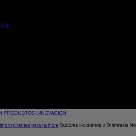
SION
N
PRODUCTOS
INNOVACIÓN
itranspirantes para hombre
Sudores Nocturnos o Diaforesis No