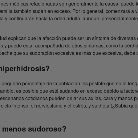
iones médicas relacionadas son generalmente la causa, puede t
familia también sudan en exceso. Por lo general, comenzará a v
a y continuarán hasta la edad adulta, aunque, presencialmente
alud explican que la afección puede ser un síntoma de diversas
 y puede estar acompañada de otros síntomas, como la pérdida
 sospecha que su sudoración excesiva es más que excesiva, debe
hiperhidrosis?
 pequeño porcentaje de la población, es posible que no la teng
ambio, es posible que esté sudando en exceso debido a factores
s escenarios cotidianos pueden dejar sus axilas, cara y manos 
jercicio intenso, el nerviosismo y el estrés, y su dieta (¿Sabía q
r menos sudoroso?