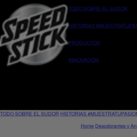
TODO SOBRE EL SUDOR
HISTORIAS #MUESTRATUPA
PRODUCTOS
INNOVACIÓN
TODO SOBRE EL SUDOR
HISTORIAS #MUESTRATUPASIO
Home
Desodorantes y Ant