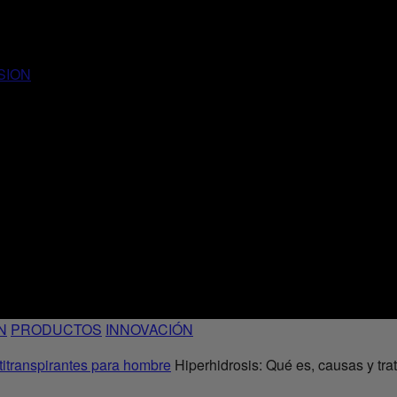
SION
N
PRODUCTOS
INNOVACIÓN
itranspirantes para hombre
Hiperhidrosis: Qué es, causas y tra