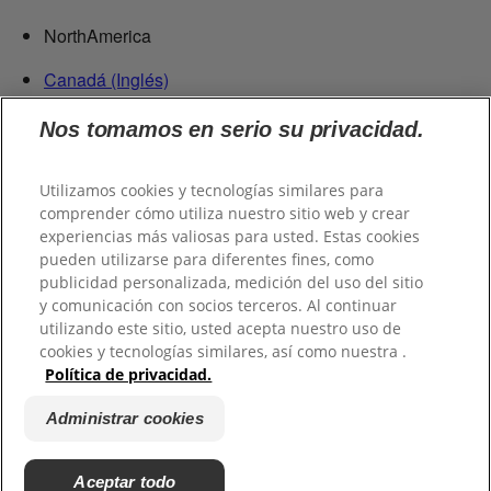
NorthAmerica
Canadá (Inglés)
Canadá (Francés)
Nos tomamos en serio su privacidad.
Estados Unidos
República Dominicana
Utilizamos cookies y tecnologías similares para
Centroamérica
comprender cómo utiliza nuestro sitio web y crear
experiencias más valiosas para usted. Estas cookies
Guatemala
pueden utilizarse para diferentes fines, como
publicidad personalizada, medición del uso del sitio
Suramérica
y comunicación con socios terceros. Al continuar
utilizando este sitio, usted acepta nuestro uso de
Chile
cookies y tecnologías similares, así como nuestra .
Colombia
Política de privacidad.
Ecuador
Perú
Administrar cookies
Uruguay
Paraguay
Aceptar todo