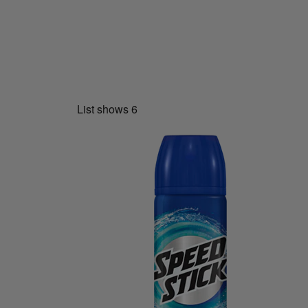
List shows
6