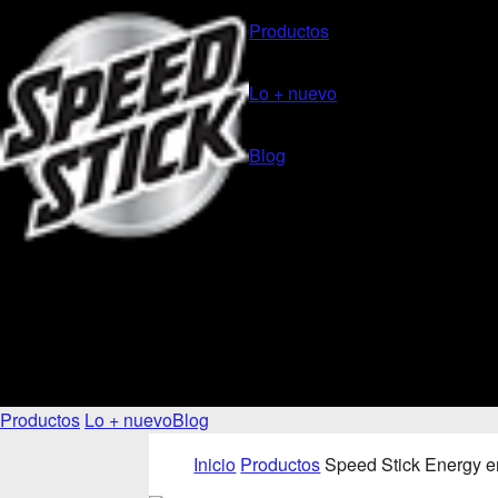
Productos
Lo + nuevo
Blog
Productos
Lo + nuevo
Blog
Inicio
Productos
Speed Stick Energy e