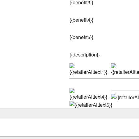
{
{benefit3}}
{
{benefit4}}
{
{benefit5}}
{
{description}}