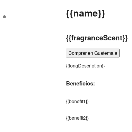
{
{name}}
{
{fragranceScent}}
Comprar en Guatemala
{
{longDescription}}
Beneficios:
{
{benefit1}}
{
{benefit2}}