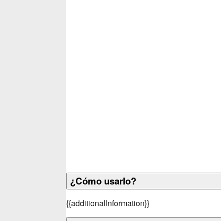
¿Cómo usarlo?
{
{additionalInformation}}