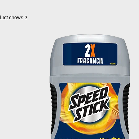
List shows
2