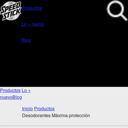
Productos
Lo + nuevo
Blog
Productos
Lo +
nuevo
Blog
Inicio
Productos
Desodorantes Máxima protección