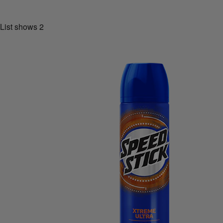
List shows
2