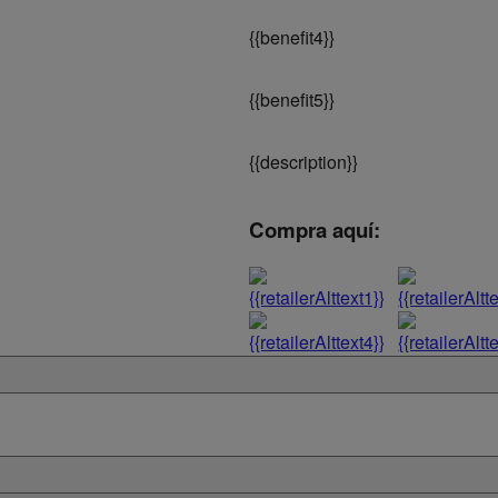
{
{benefit4}}
{
{benefit5}}
{
{description}}
Compra aquí: