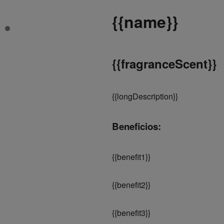
{
{name}}
{
{fragranceScent}}
{
{longDescription}}
Beneficios:
{
{benefit1}}
{
{benefit2}}
{
{benefit3}}