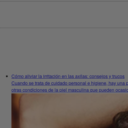
Cómo aliviar la irritación en las axilas: consejos y trucos
Cuando se trata de cuidado personal e higiene, hay una pa
otras condiciones de la piel masculina que pueden ocasio