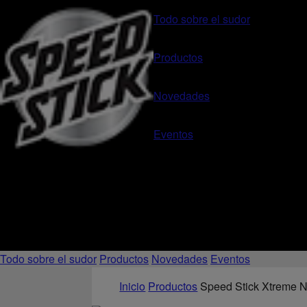
Todo sobre el sudor
Productos
Novedades
Eventos
Todo sobre el sudor
Productos
Novedades
Eventos
Inicio
Productos
Speed Stick Xtreme N