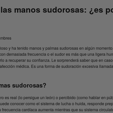
las manos sudorosas: ¿es p
ioso y ha tenido manos y palmas sudorosas en algún momento. 
con demasiada frecuencia o el sudor es más que una ligera hu
o a recuperar su confianza. Le sorprenderá saber que en caso
afección médica. Es una forma de sudoración excesiva llamada
lmas sudorosas?
gro es real (lo persigue un león) o percibido (como hablar en públ
puede conocer como el sistema de lucha o huida, responde prep
 frecuencia cardíaca aumenta mientras que su sistema circulato