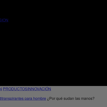
SION
N
PRODUCTOS
INNOVACIÓN
itranspirantes para hombre
¿Por qué sudan las manos?