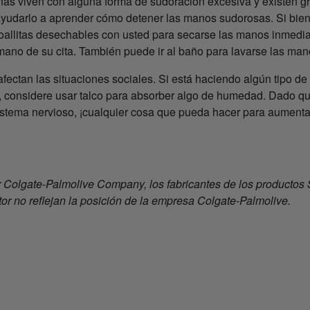
onas viven con alguna forma de sudoración excesiva y existen 
ayudarlo a aprender cómo detener las manos sudorosas. Si bien
oallitas desechables con usted para secarse las manos inmedi
 mano de su cita. También puede ir al baño para lavarse las ma
ectan las situaciones sociales. Si está haciendo algún tipo de a
, considere usar talco para absorber algo de humedad. Dado qu
sistema nervioso, ¡cualquier cosa que pueda hacer para aumentar
r Colgate-Palmolive Company, los fabricantes de los productos 
or no reflejan la posición de la empresa Colgate-Palmolive.