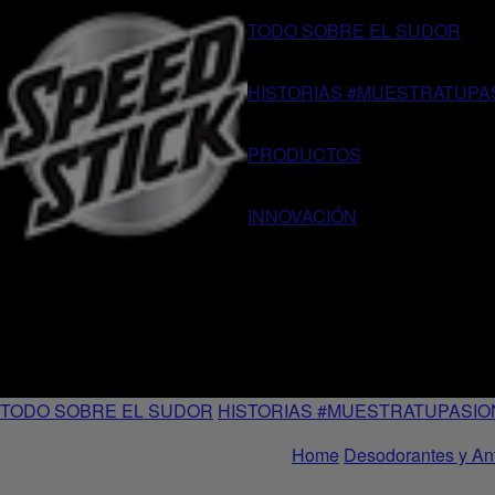
TODO SOBRE EL SUDOR
HISTORIAS #MUESTRATUPA
PRODUCTOS
INNOVACIÓN
TODO SOBRE EL SUDOR
HISTORIAS #MUESTRATUPASIO
Home
Desodorantes y Ant