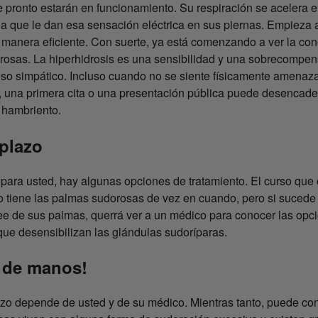
pronto estarán en funcionamiento. Su respiración se acelera e
ina que le dan esa sensación eléctrica en sus piernas. Empieza
 manera eficiente. Con suerte, ya está comenzando a ver la con
rosas. La hiperhidrosis es una sensibilidad y una sobrecompen
oso simpático. Incluso cuando no se siente físicamente amenaz
, una primera cita o una presentación pública puede desencade
 hambriento.
 plazo
para usted, hay algunas opciones de tratamiento. El curso que 
 tiene las palmas sudorosas de vez en cuando, pero si sucede c
ee de sus palmas, querrá ver a un médico para conocer las opci
e desensibilizan las glándulas sudoríparas.
 de manos!
lazo depende de usted y de su médico. Mientras tanto, puede co