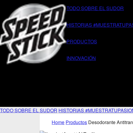
TODO SOBRE EL SUDOR
HISTORIAS #MUESTRATUPA
PRODUCTOS
INNOVACIÓN
TODO SOBRE EL SUDOR
HISTORIAS #MUESTRATUPASIO
Home
Productos
Desodorante Antitran