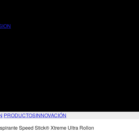
SION
N
PRODUCTOS
INNOVACIÓN
spirante Speed Stick® Xtreme Ultra Rollon