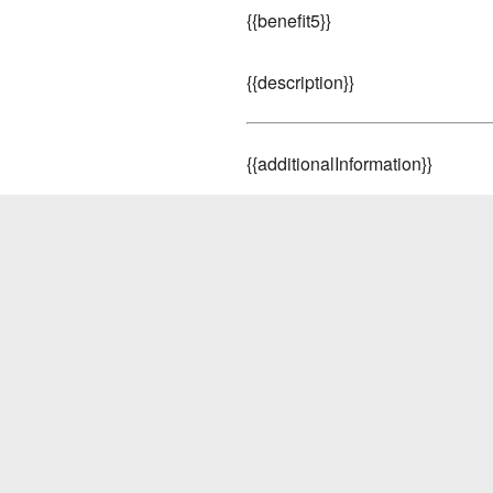
{
{benefit5}}
{
{description}}
{
{additionalInformation}}