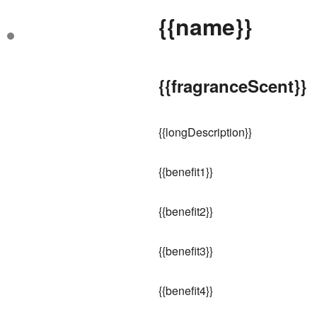
{
{name}}
{
{fragranceScent}}
{
{longDescription}}
{
{benefit1}}
{
{benefit2}}
{
{benefit3}}
{
{benefit4}}