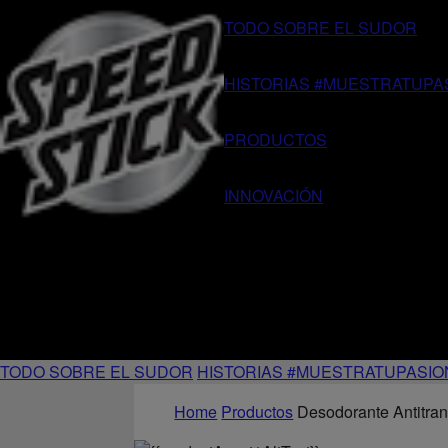
TODO SOBRE EL SUDOR
HISTORIAS #MUESTRATUPA
PRODUCTOS
INNOVACIÓN
TODO SOBRE EL SUDOR
HISTORIAS #MUESTRATUPASIO
Home
Productos
Desodorante Antitran