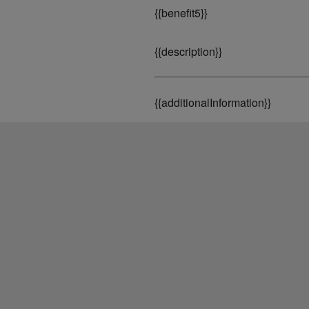
{
{benefit5}}
{
{description}}
{
{additionalInformation}}