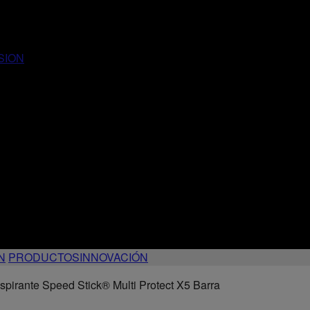
SION
N
PRODUCTOS
INNOVACIÓN
spirante Speed Stick® Multi Protect X5 Barra