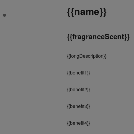
{
{name}}
{
{fragranceScent}}
{
{longDescription}}
{
{benefit1}}
{
{benefit2}}
{
{benefit3}}
{
{benefit4}}