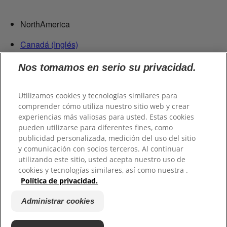
NorthAmerica
Canadá (Inglés)
Canadá (Francés)
Nos tomamos en serio su privacidad.
Estados Unidos
República Dominicana
Utilizamos cookies y tecnologías similares para
Centroamérica
comprender cómo utiliza nuestro sitio web y crear
experiencias más valiosas para usted. Estas cookies
Guatemala
pueden utilizarse para diferentes fines, como
publicidad personalizada, medición del uso del sitio
Suramérica
y comunicación con socios terceros. Al continuar
utilizando este sitio, usted acepta nuestro uso de
Chile
cookies y tecnologías similares, así como nuestra .
Colombia
Política de privacidad.
Ecuador
Perú
Administrar cookies
Uruguay
Paraguay