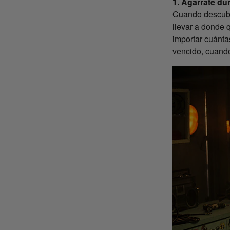
1. Agárrate du
Cuando descubre
llevar a donde q
importar cuánta
vencido, cuando