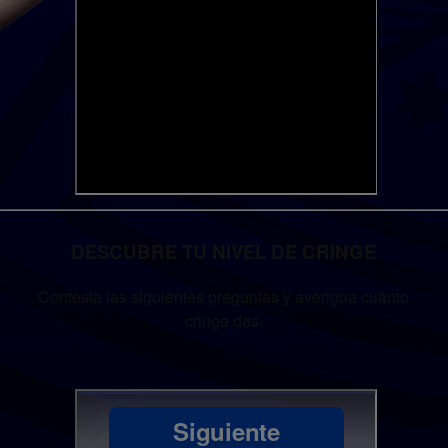
DESCUBRE TU NIVEL DE CRINGE
Contesta las siguientes preguntas y averigua cuánto
cringe das.