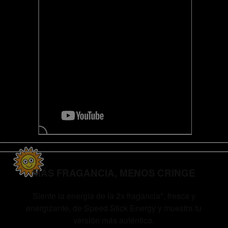
MÁS FRAGANCIA, MENOS CRINGE
Siente la energía de la 2x fragancia*, fresca y
energizante, de Speed Stick Energy y muestra tu
versión más auténtica.