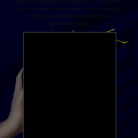
Vence la conspiración del mal olor y muéstrale al
mundo tu versión más auténtica. Tú, como ellos,
postea y comparte tu autenticidad con
#ShareTheEnergy.