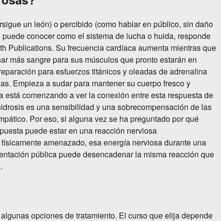
persigue un león) o percibido (como hablar en público, sin daño
ted puede conocer como el sistema de lucha o huida, responde
th Publications. Su frecuencia cardíaca aumenta mientras que
ionar más sangre para sus músculos que pronto estarán en
reparación para esfuerzos titánicos y oleadas de adrenalina
nas. Empieza a sudar para mantener su cuerpo fresco y
ya está comenzando a ver la conexión entre esta respuesta de
hidrosis es una sensibilidad y una sobrecompensación de las
mpático. Por eso, si alguna vez se ha preguntado por qué
spuesta puede estar en una reacción nerviosa
 físicamente amenazado, esa energía nerviosa durante una
esentación pública puede desencadenar la misma reacción que
.
 algunas opciones de tratamiento. El curso que elija depende