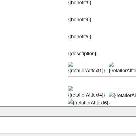
{
{benefit3}}
{
{benefit4}}
{
{benefit5}}
{
{description}}