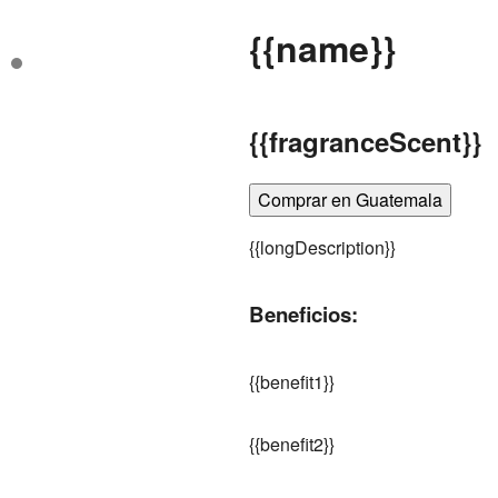
{
{name}}
{
{fragranceScent}}
Comprar en Guatemala
{
{longDescription}}
Beneficios:
{
{benefit1}}
{
{benefit2}}