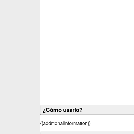
¿Cómo usarlo?
{
{additionalInformation}}