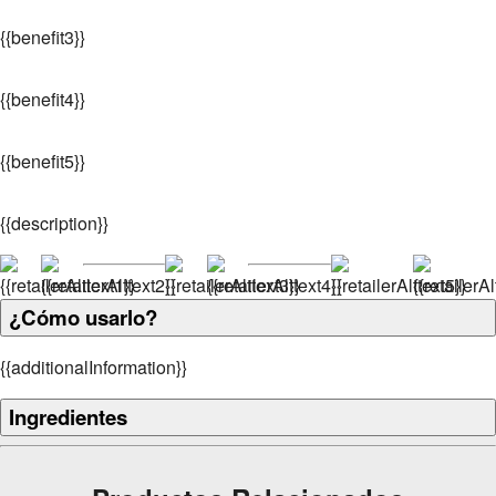
{
{benefit3}}
{
{benefit4}}
{
{benefit5}}
{
{description}}
¿Cómo usarlo?
{
{additionalInformation}}
Ingredientes