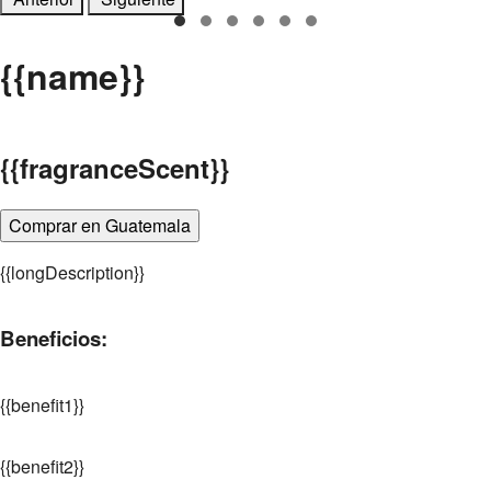
{
{name}}
{
{fragranceScent}}
Comprar en Guatemala
{
{longDescription}}
Beneficios:
{
{benefit1}}
{
{benefit2}}