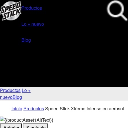
Productos
Lo + nuevo
Blog
Productos
Lo +
nuevo
Blog
Inicio
Productos
Speed Stick Xtreme Intense en aerosol
Anterior
Siguiente