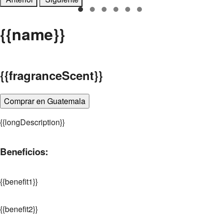
{
{name}}
{
{fragranceScent}}
Comprar en Guatemala
{
{longDescription}}
Beneficios:
{
{benefit1}}
{
{benefit2}}