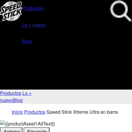
Productos
Lo + nuevo
Blog
Productos
Lo +
nuevo
Blog
Inicio
Productos
Speed Stick Xtreme Ultra en barra
Anterior
Siguiente