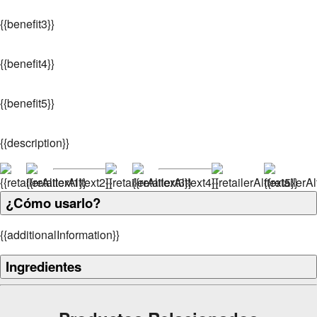
{
{benefit3}}
{
{benefit4}}
{
{benefit5}}
{
{description}}
¿Cómo usarlo?
{
{additionalInformation}}
Ingredientes