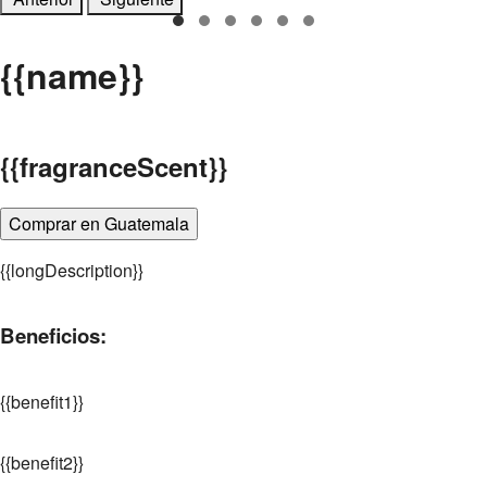
{
{name}}
{
{fragranceScent}}
Comprar en Guatemala
{
{longDescription}}
Beneficios:
{
{benefit1}}
{
{benefit2}}