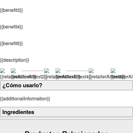
{
{benefit3}}
{
{benefit4}}
{
{benefit5}}
{
{description}}
¿Cómo usarlo?
{
{additionalInformation}}
Ingredientes