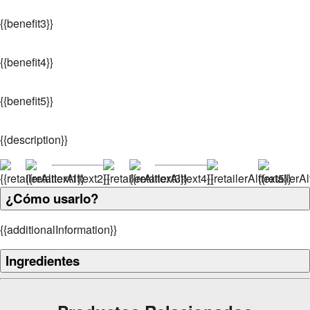
{
{benefit3}}
{
{benefit4}}
{
{benefit5}}
{
{description}}
¿Cómo usarlo?
{
{additionalInformation}}
Ingredientes