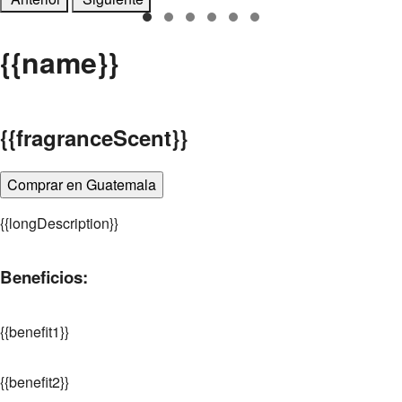
{
{name}}
{
{fragranceScent}}
Comprar en Guatemala
{
{longDescription}}
Beneficios:
{
{benefit1}}
{
{benefit2}}