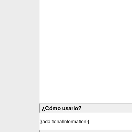
¿Cómo usarlo?
{
{additionalInformation}}