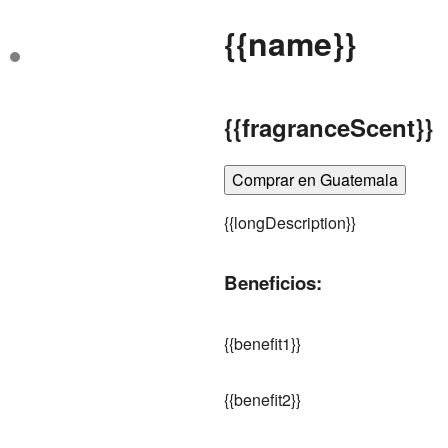
{
{name}}
{
{fragranceScent}}
Comprar en Guatemala
{
{longDescription}}
Beneficios:
{
{benefit1}}
{
{benefit2}}