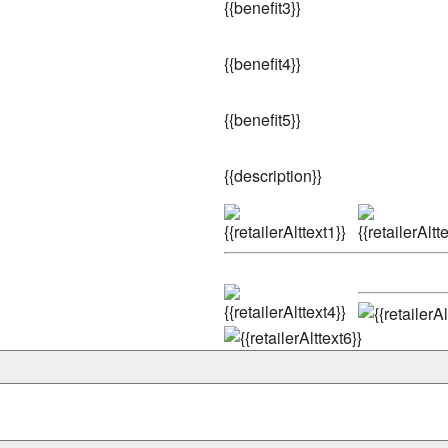
{
{benefit3}}
{
{benefit4}}
{
{benefit5}}
{
{description}}