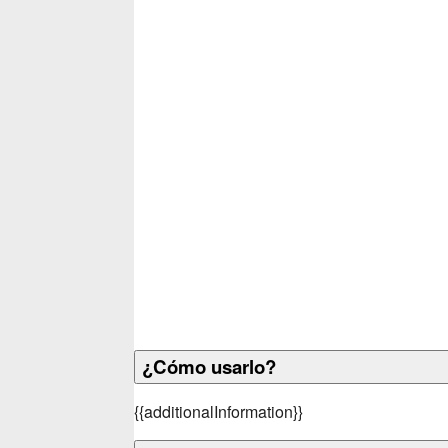
¿Cómo usarlo?
{
{additionalInformation}}