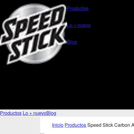
Productos
Lo + nuevo
Blog
Productos
Lo + nuevo
Blog
Inicio
Productos
Speed Stick Carbon A