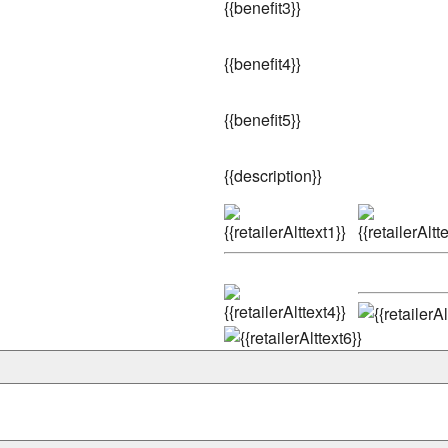
{
{benefit3}}
{
{benefit4}}
{
{benefit5}}
{
{description}}