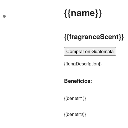
{
{name}}
{
{fragranceScent}}
Comprar en Guatemala
{
{longDescription}}
Beneficios:
{
{benefit1}}
{
{benefit2}}